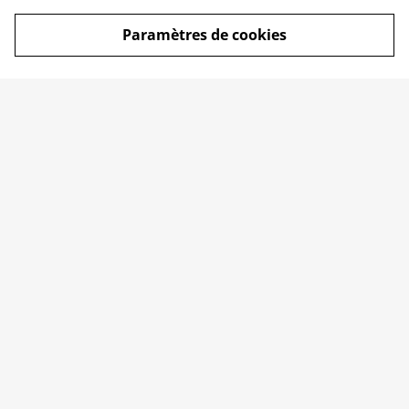
Paramètres de cookies
Qui suis-je ?
Conditions
Politique de
Politique de cookies
confidentialité
© 2026
LOUVE D'OPALE