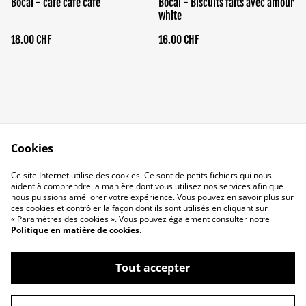
Bocal - café café café
Bocal - Biscuits faits avec amour
white
18.00 CHF
16.00 CHF
Cookies
Qui suis-je ?
Conditions
Ce site Internet utilise des cookies. Ce sont de petits fichiers qui nous
Politique de
Politique de cookies
aident à comprendre la manière dont vous utilisez nos services afin que
confidentialité
nous puissions améliorer votre expérience. Vous pouvez en savoir plus sur
ces cookies et contrôler la façon dont ils sont utilisés en cliquant sur
« Paramètres des cookies ». Vous pouvez également consulter notre
Politique en matière de cookies
.
Tout accepter
©
2026
LOUVE D'OPALE